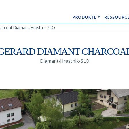
PRODUKTE
RESSOURC
GERARD® ELEGANTA
rcoal Diamant-Hrastnik-SLO
GERARD DIAMANT CHARCOA
Diamant-Hrastnik-SLO