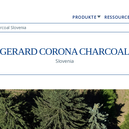
PRODUKTE
RESSOURC
GERARD® ELEGANTA
coal Slovenia
GERARD CORONA CHARCOA
Slovenia