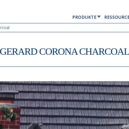
PRODUKTE
RESSOURC
GERARD® ELEGANTA
rcoal
GERARD CORONA CHARCOA