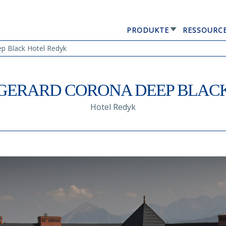
PRODUKTE
RESSOURC
GERARD® ELEGANTA
 Black Hotel Redyk
GERARD CORONA DEEP BLAC
Hotel Redyk