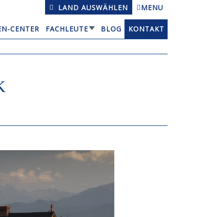
LAND AUSWÄHLEN
MENU
EN-CENTER
FACHLEUTE
BLOG
KONTAKT
K