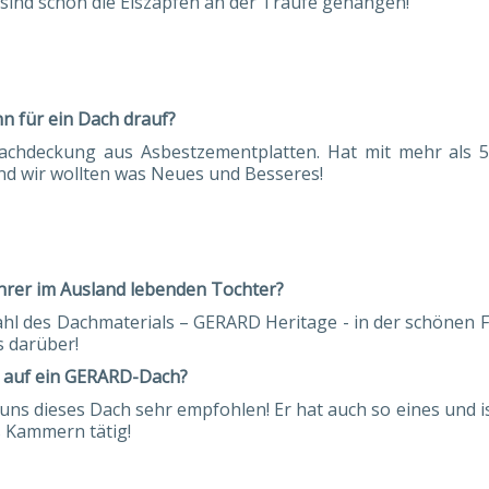
 sind schon die Eiszapfen an der Traufe gehangen!
n für ein Dach drauf?
achdeckung aus Asbestzementplatten. Hat mit mehr als 50
nd wir wollten was Neues und Besseres!
hrer im Ausland lebenden Tochter?
 Wahl des Dachmaterials – GERARD Heritage - in der schönen
s darüber!
l auf ein GERARD-Dach?
uns dieses Dach sehr empfohlen! Er hat auch so eines und is
 Kammern tätig!