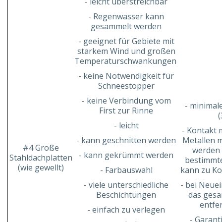
- leicht überstreichbar
- Regenwasser kann
gesammelt werden
- geeignet für Gebiete mit
starkem Wind und großen
Temperaturschwankungen
- keine Notwendigkeit für
Schneestopper
- keine Verbindung vom
- minimal
First zur Rinne
(
- leicht
- Kontakt 
- kann geschnitten werden
Metallen 
#4 Große
werden 
- kann gekrümmt werden
Stahldachplatten
bestimmte
(wie gewellt)
- Farbauswahl
kann zu Ko
- viele unterschiedliche
- bei Neue
Beschichtungen
das gesa
entfe
- einfach zu verlegen
- Garant