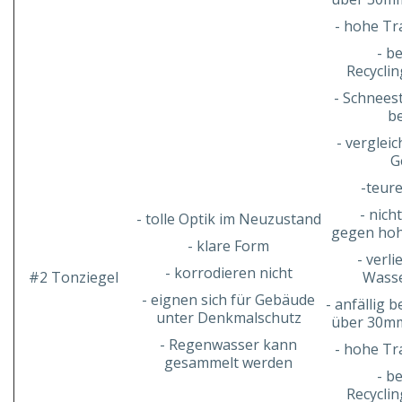
- hohe Tr
- b
Recycli
- Schnees
be
- verglei
G
-teur
- nich
- tolle Optik im Neuzustand
gegen hoh
- klare Form
- verli
- korrodieren nicht
#2 Tonziegel
Wasse
- eignen sich für Gebäude
- anfällig 
unter Denkmalschutz
über 30m
- Regenwasser kann
- hohe Tr
gesammelt werden
- b
Recycli