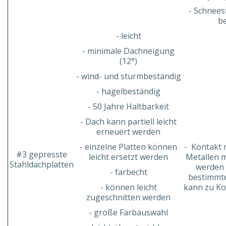
- Schnees
be
- leicht
- minimale Dachneigung
(12°)
- wind- und sturmbeständig
- hagelbeständig
- 50 Jahre Haltbarkeit
- Dach kann partiell leicht
erneuert werden
- einzelne Platten können
- Kontakt 
#3 gepresste
leicht ersetzt werden
Metallen 
Stahldachplatten
werden 
- farbecht
bestimmte
- können leicht
kann zu Ko
zugeschnitten werden
- große Farbauswahl