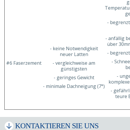
g
Temperatu
ge
- begrenz
- anfällig 
über 30m
- keine Notwendigkeit
- begrenz
neuer Latten
- Schnee
#6 Faserzement
- vergleichweise am
be
günstigsten
- ung
- geringes Gewicht
komplexe
- minimale Dachneigung (7°)
- gefährl
teure 
KONTAKTIEREN SIE UNS