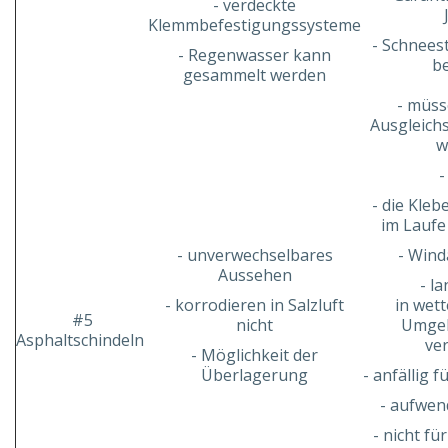
- verdeckte
Klemmbefestigungssysteme
- Schnees
- Regenwasser kann
be
gesammelt werden
- müss
Ausgleichs
w
-
- die Kleb
im Laufe
- unverwechselbares
- Wind
Aussehen
- la
- korrodieren in Salzluft
in wett
#5
nicht
Umgeb
Asphaltschindeln
ver
- Möglichkeit der
Überlagerung
- anfällig 
- aufwen
- nicht f