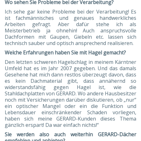
Wo sehen Sie Probleme bei der Verarbeitung?
Ich sehe gar keine Probleme bei der Verarbeitung! Es
ist fachmännisches und genaues handwerkliches
Arbeiten gefragt. Aber dafür stehe ich als
Meisterbetrieb ja ohnehin! Auch anspruchsvolle
Dachformen mit Gaupen, Giebeln etc. lassen sich
technisch sauber und optisch ansprechend realisieren.
Welche Erfahrungen haben Sie mit Hagel gemacht?
Den letzten schweren Hagelschlag in meinem Kärntner
Umfeld hat es im Jahr 2007 gegeben. Und das damals
Gesehene hat mich dann restlos überzeugt davon, dass
es kein Dachmaterial gibt, dass annähernd so
widerstandsfähig gegen Hagel ist, wie die
Stahldachplatten von GERARD. Wo andere Hausbesitzer
noch mit Versicherungen darüber diskutieren, ob „nur“
ein optischer Mangel oder ein die Funktion und
Lebensdauer einschränkender Schaden vorliegen,
haben sich meine GERARD-Kunden dieses Thema
gänzlich erspart! Da war einfach nichts!“
Sie werden also auch weiterhin GERARD-Dächer
empfehlen und anbieten?