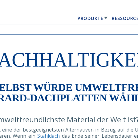
PRODUKTE
RESSOURC
GERARD® ELEGANTA
ACHHALTIGKE
 SELBST WÜRDE UMWELTFR
RARD-DACHPLATTEN WÄH
mweltfreundlichste Material der Welt ist
ine der bestgeeignetsten Alternativen in Bezug auf die Um
ieren. Wenn ein
Stahldach
das Ende seiner Lebensdauer er